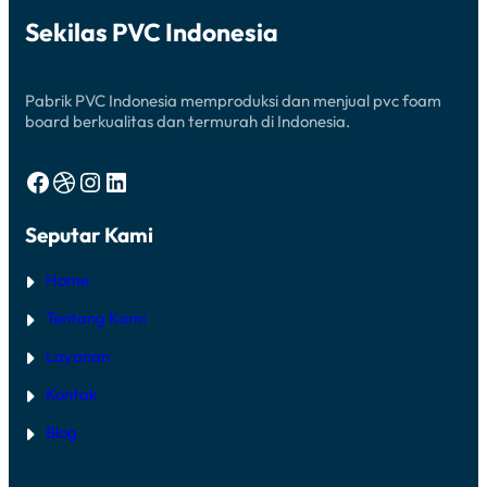
S
F
Sekilas PVC Indonesia
I
O
E
A
N
M
B
Pabrik PVC Indonesia memproduksi dan menjual pvc foam
O
A
board berkualitas dan termurah di Indonesia.
R
D
Facebook
Dribbble
Instagram
LinkedIn
Seputar Kami
Home
Tentang Kami
Layanan
Kontak
Blog